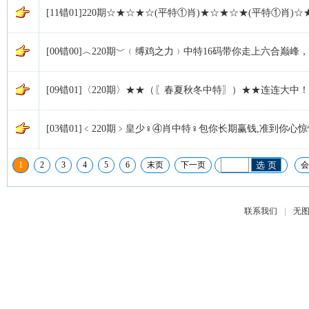
[11错01]220期☆★☆★☆(平特①肖)★☆★☆★(平特①肖
[00错00]︿220期﹀﹙缚鸡之力﹚中特16码带你走上六合巅
[09错01]〈220期〉★★（〖春夏秋冬中特〗）★★连连大中！
[03错01]﹤220期﹥皇少♀④肖中特♀包你长期赢钱,准到你心
1
2
3
4
5
6
末页
下一页
选 页
会
|
联系我们
无