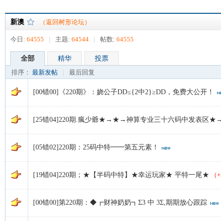
新澳
（返回树形论坛）
今日:
64555
|
主题:
64544
|
帖数:
64555
全部
精华
投票
排序：
最新发帖
|
最后回复
[00错00]《220期》：娆公子DD≤{2中2}≥DD，免费大公开！
[25错04]220期.瘋少爺★→★→神算专业三十六码中发表区★
[05错02]220期：25码中特━━第五元素！
[19错04]220期；★【半码中特】★幸运玩家★ 平特一尾★
（+
[00错00]第220期：◆┏财神奶奶┓Σ3 中 3Σ,期期放心跟踪